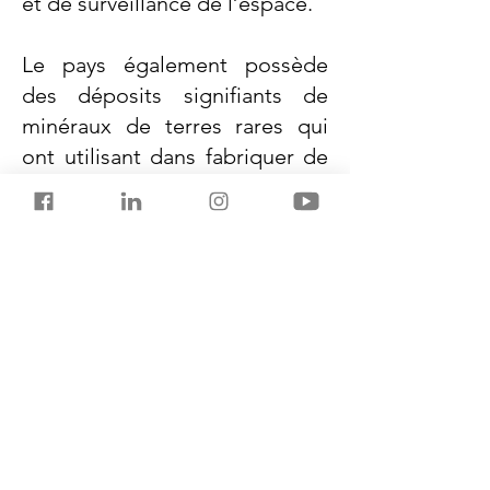
et de surveillance de l’espace.
Le pays également possède
des déposits signifiants de
minéraux de terres rares qui
ont utilisant dans fabriquer de
tous de smartphones à la
technologie des énergies
renouvelables.
Ne manquez pas un autre
article de
SalestorrsNouvelles150. Suivez
Salestorrs sur
WhatsApp
,
LinkedIn
,
Facebook
,
X
, et
Instagram
.