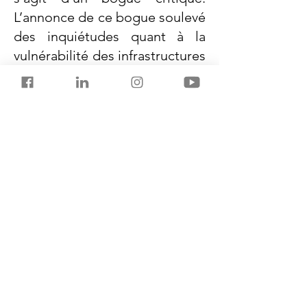
L’annonce de ce bogue soulevé
des inquiétudes quant à la
vulnérabilité des infrastructures
critiques américaines aux
cyberattaques. L’agence
américaine pour la
cybersécurité et la sécurité des
infrastructures a notifié aux
agences fédérales de résoudre
le problème ou de cesser
d’utiliser les produits de Versa
avant le septembre 13.
Previous
Next