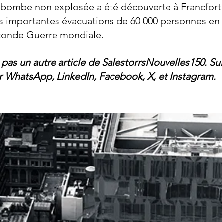
 bombe non explosée a été découverte à Francfort,
us importantes évacuations de 60 000 personnes e
conde Guerre mondiale.
as un autre article de SalestorrsNouvelles150. Su
ur
WhatsApp
,
LinkedIn
,
Facebook
,
X
, et
Instagram
.