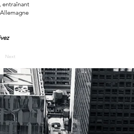
 entraînant
n Allemagne
ivez
Next