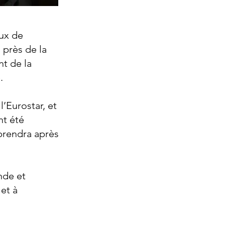
aux de
 près de la
t de la
.
l’Eurostar, et
nt été
eprendra après
nde et
et à