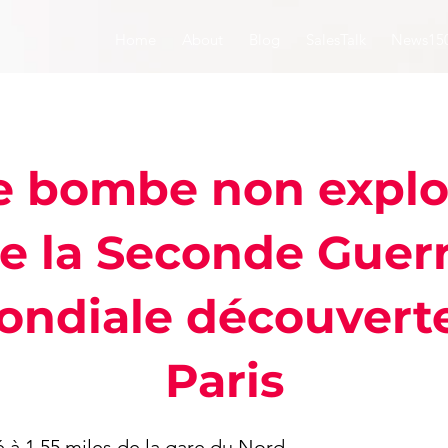
Home
About
Blog
SalesTalk
News15
e bombe non explo
e la Seconde Guer
ndiale découvert
Paris
vé à 1,55 miles de la gare du Nord.