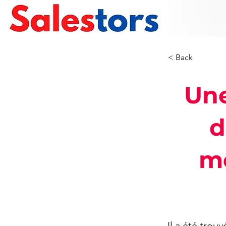
< Back
Un
d
mo
Il a été trou