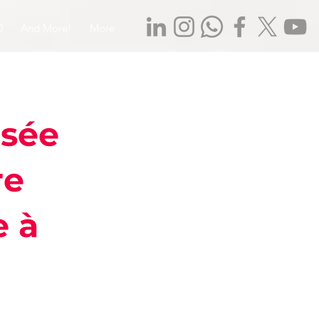
0
And More!
More
sée
re
e à