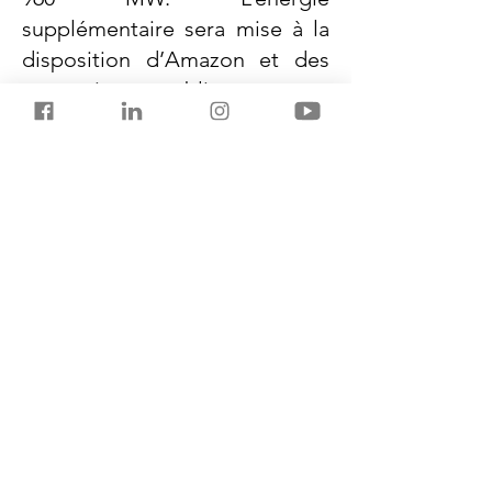
supplémentaire sera mise à la
disposition d’Amazon et des
entreprises publiques pour
approvisionner les foyers et les
entreprises.
NuScale est la seule entreprise
qui possède le permis de
concevoir un SMR. Les
détracteurs des SMR estiment
qu’ils seront trop couteux.
Previous
Next