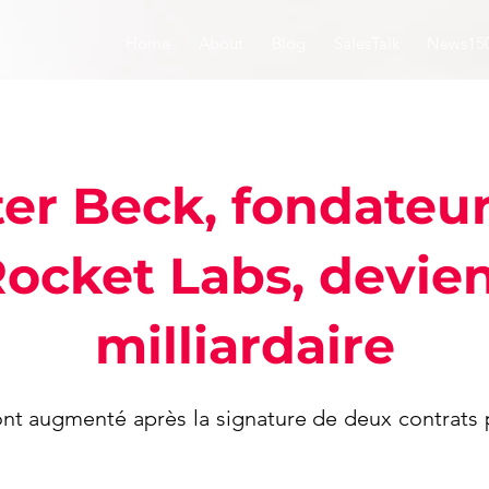
Home
About
Blog
SalesTalk
News15
er Beck, fondateu
ocket Labs, devie
milliardaire
ont augmenté après la signature de deux contrats 