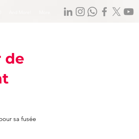
0
And More!
More
r de
nt
pour sa fusée