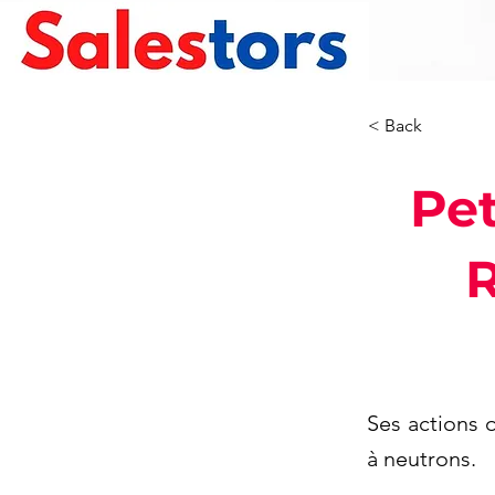
< Back
Pet
R
Ses actions 
à neutrons.