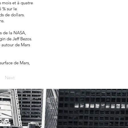
s mois et à quatre
5 % sur le
ds de dollars.
ns.
ts de la NASA,
in de Jeff Bezos.
e autour de Mars
surface de Mars,
Next